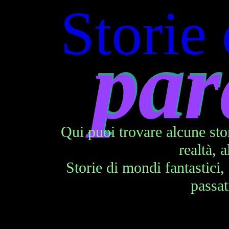
Storie
par
par
Qui puoi trovare alcune stor
realtà, 
Storie di mondi fantastici,
passati