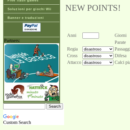
Free flash games
NEW POINTS!
Soluzioni per giochi Wii
Banner e traduzioni
Anni
Giorni
Partners:
Parate
Regia
Passagg
Cross
Difesa
Attacco
Calci pi
Custom Search