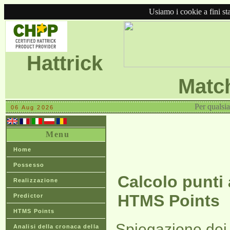
Usiamo i cookie a fini stat
Hattrick
Matc
Per qualsi
06 Aug 2026
Menu
Home
Possesso
Calcolo punti 
Realizzazione
HTMS Points
Predictor
HTMS Points
Spiegazione dei 
Analisi della cronaca della