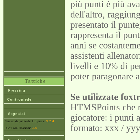
più punti è più ava
dell'altro, raggiun
presentato il punte
rappresenta il pun
anni se costanteme
assistenti allenator
livelli e 10% di pe
poter paragonare a
Tattiche
Pressing
Se utilizzate foxt
Contropiede
HTMSPoints che mo
Segnala!
giocatore: i punti 
Numero di partite del DB pari a:
99234
formato: xxx / yy
Di cui con 10 azioni:
258