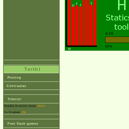
Tactici
Presing
Contraatac
Trimite!
Numărul de meciuri stocate:
99234
Cu 10 acțiuni:
258
Free flash games