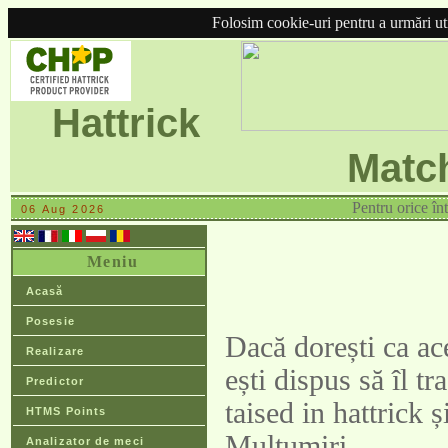
Folosim cookie-uri pentru a urmări util
Hattrick
Matc
Pentru orice în
06 Aug 2026
Meniu
Acasă
Posesie
Dacă dorești ca aces
Realizare
ești dispus să îl t
Predictor
taised in hattrick ș
HTMS Points
Mulțumiri.
Analizator de meci